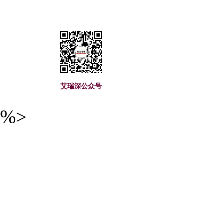
艾瑞深公众号
%>